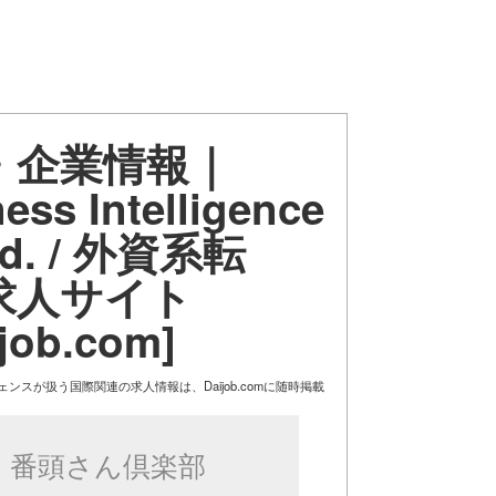
・企業情報｜
ess Intelligence
td. / 外資系転
求人サイト
job.com]
ンスが扱う国際関連の求人情報は、Daijob.comに随時掲載
om/jobs/introduction/7106
番頭さん倶楽部
頭さん倶楽部