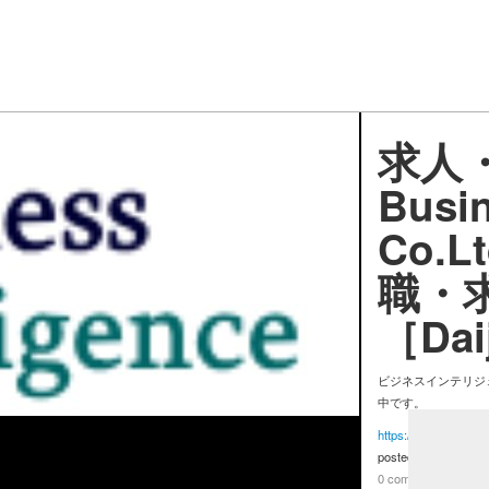
求人
Busin
Co.L
職・
［Dai
ビジネスインテリジェ
中です。
https://www.daijob.c
posted by
執事＠番
0 comments