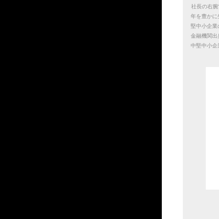
社長の右腕
年を豊かに
堅中小企業
金融機関出
中堅中小企