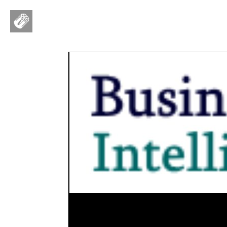
番頭さん倶楽部
ログイン
新規登録
ストリーム
人気順
その他
新着順
このコミュニティについて
REVOLVER
タグ
ヘルプ
利用規約
プライバシーポリシー