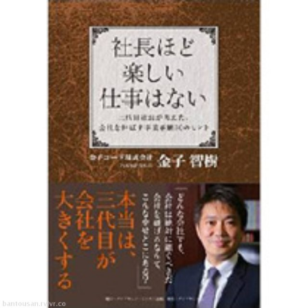
番頭さん倶楽部
ログイン
新規登録
ストリーム
人気順
その他
新着順
このコミュニティについて
REVOLVER
タグ
ヘルプ
利用規約
プライバシーポリシー