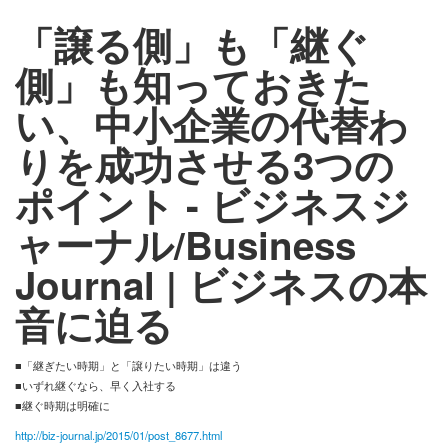
「譲る側」も「継ぐ
お問い合わせ
側」も知っておきた
い、中小企業の代替わ
りを成功させる3つの
ポイント - ビジネスジ
ャーナル/Business
Journal | ビジネスの本
音に迫る
■「継ぎたい時期」と「譲りたい時期」は違う
■いずれ継ぐなら、早く入社する
■継ぐ時期は明確に
http://biz-journal.jp/2015/01/post_8677.html