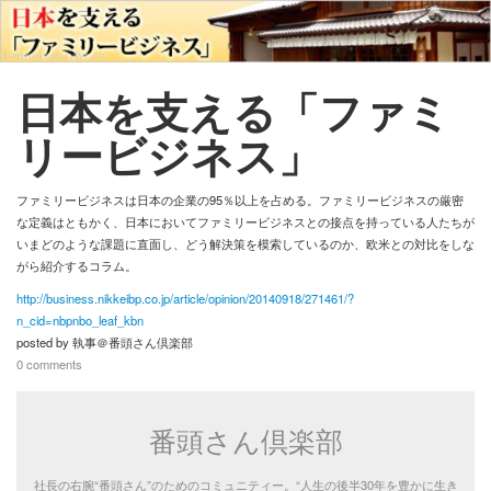
番頭さん倶楽部
ログイン
日本を支える「ファミ
リービジネス」
新規登録
ストリーム
ファミリービジネスは日本の企業の95％以上を占める。ファミリービジネスの厳密
な定義はともかく、日本においてファミリービジネスとの接点を持っている人たちが
いまどのような課題に直面し、どう解決策を模索しているのか、欧米との対比をしな
人気順
その他
がら紹介するコラム。
http://business.nikkeibp.co.jp/article/opinion/20140918/271461/?
新着順
このコミュニティについて
REVOLVER
n_cid=nbpnbo_leaf_kbn
posted by
執事＠番頭さん倶楽部
タグ
0 comments
ヘルプ
利用規約
番頭さん倶楽部
プライバシーポリシー
社長の右腕“番頭さん”のためのコミュニティー。“人生の後半30年を豊かに生き