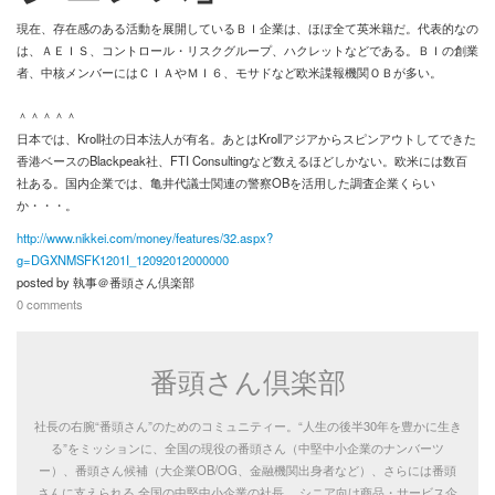
現在、存在感のある活動を展開しているＢＩ企業は、ほぼ全て英米籍だ。代表的なの
お問い合わせ
は、ＡＥＩＳ、コントロール・リスクグループ、ハクレットなどである。ＢＩの創業
者、中核メンバーにはＣＩＡやＭＩ６、モサドなど欧米諜報機関ＯＢが多い。
＾＾＾＾＾
日本では、Kroll社の日本法人が有名。あとはKrollアジアからスピンアウトしてできた
香港ベースのBlackpeak社、FTI Consultingなど数えるほどしかない。欧米には数百
社ある。国内企業では、亀井代議士関連の警察OBを活用した調査企業くらい
か・・・。
http://www.nikkei.com/money/features/32.aspx?
g=DGXNMSFK1201I_12092012000000
posted by
執事＠番頭さん倶楽部
0 comments
番頭さん倶楽部
社長の右腕“番頭さん”のためのコミュニティー。“人生の後半30年を豊かに生き
る”をミッションに、全国の現役の番頭さん（中堅中小企業のナンバーツ
ー）、番頭さん候補（大企業OB/OG、金融機関出身者など）、さらには番頭
さんに支えられる.全国の中堅中小企業の社長、.シニア向け商品・サービス企