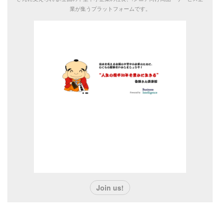
業が集うプラットフォームです。
番頭さん倶楽部
社長の右腕“番頭さん”のためのコミュニティー。“人生の
後半30年を豊かに生きる”をミッションに、全国の現役の
番頭さん（中堅中小企業のナンバーツー）、番頭さん候
補（大企業OB/OG、金融機関出身者など）、さらには番
頭さんに支えられる.全国の中堅中小企業の社長、.シニア
向け商品・サービス企業が集うプラットフォームです。
Join us!
ログイン
新規登録