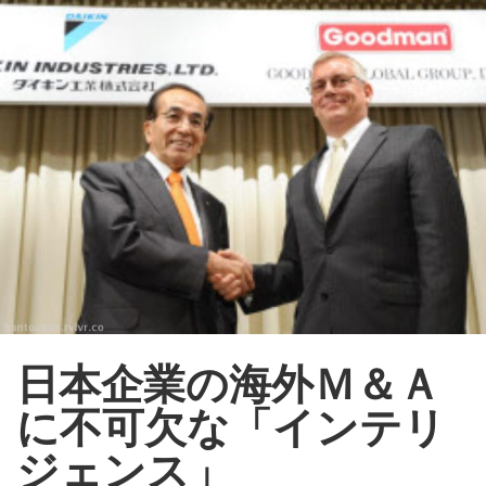
番頭さん倶楽部
ログイン
新規登録
ストリーム
人気順
その他
新着順
このコミュニティについて
REVOLVER
タグ
日本企業の海外Ｍ＆Ａ
ヘルプ
に不可欠な「インテリ
利用規約
ジェンス」
プライバシーポリシー